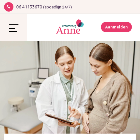
(spoedlijn 24/7)
06 41133670
1
Werken bij Anne
Contact
Aanmelden