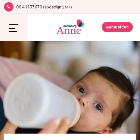
(spoedlijn 24/7)
06 41133670
1
Werken bij Anne
Contact
Aanmelden