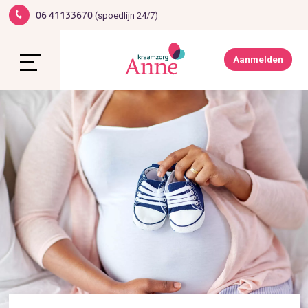
(spoedlijn 24/7)
06 41133670
1
Werken bij Anne
Contact
Aanmelden