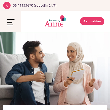
(spoedlijn 24/7)
06 41133670
1
Werken bij Anne
Contact
Aanmelden